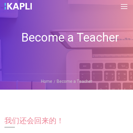
Become a Teacher
Home
Become a Teacher
我们还会回来的！